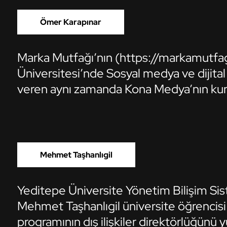
Ömer Karapınar
Marka Mutfağı’nın (https://markamutfa
Üniversitesi’nde Sosyal medya ve dijita
veren aynı zamanda Kona Medya’nın kur
Mehmet Taşhanlıgil
Yeditepe Üniversite Yönetim Bilişim Si
Mehmet Taşhanlıgil üniversite öğrencisi 
programının dış ilişkiler direktörlüğünü y