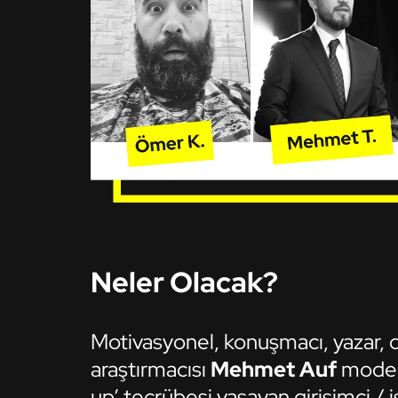
Neler Olacak?
Motivasyonel, konuşmacı, yazar, da
araştırmacısı
Mehmet Auf
moder
up’ tecrübesi yaşayan girişimci / i