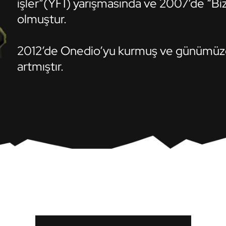
işler”(YFİ) yarışmasında ve 2007’de “Biz
olmuştur.
2012’de Onedio’yu kurmuş ve günümüze k
artmıştır.