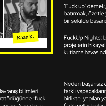
‘Fuck up’ demek,
batırmak, özetle
bir şekilde başar
FuckUp Nights; ba
projelerin hikayel
kutlama havasınd
Neden başarısız old
vranış bilimleri
farklı yapacaklar
atörlüğünde ‘fuck
birlikte, yapılan y
ş insanı /sanatçılar
farklı yollar bula