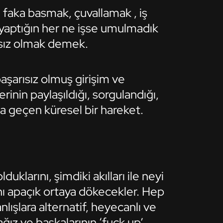
 faka basmak, çuvallamak , iş
 yaptığın her ne işse umulmadık
ısız olmak demek.
şarısız olmuş girişim ve
erinin paylaşıldığı, sorgulandığı,
a geçen küresel bir hareket.
uklarını, şimdiki akılları ile neyi
ını apaçık ortaya dökecekler. Hep
anlışlara alternatif, heyecanlı ve
cağız ve başkalarının ‘fuck up’