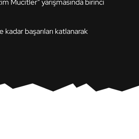
im Mucitler” yarışmasında birinci
adar başarıları katlanarak