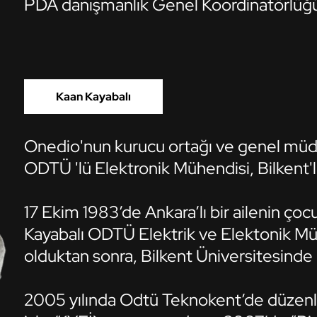
PDA danışmanlık Genel Koordinatörlüğ
Kaan Kayabalı
Onedio'nun kurucu ortağı ve genel müdürü
ODTÜ 'lü Elektronik Mühendisi, Bilkent'l
17 Ekim 1983’de Ankara’lı bir ailenin ço
Kayabalı ODTÜ Elektrik ve Elektonik 
olduktan sonra, Bilkent Üniversitesinde
2005 yılında Odtü Teknokent’de düzenlen