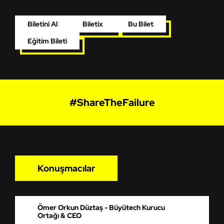
Biletini Al
Biletix
Bu Bilet
Eğitim Bileti
#ShareTheFailure
Konuşmacılar
Ömer Orkun Düztaş - Büyütech Kurucu
Ortağı & CEO